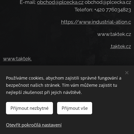
E-mail:
obchod@plcecka.cz
obchod@plcecka.cz
Telefon: +420 776034823
https://www.industrial-ation.c
www.taktek.cz
.takt
www
ek.cz
www.taktek.
Používáme cookies, abychom zajistili správné fungování a
Cookies
bezpečnost našich stránek. Tím vám můžeme zajistit tu
nejlepší zkušenost při jejich návštěvě.
Jazyky
Čeština
American English
Deutsch
Deutsch
Přijmout nezbytné
Přijmout vše
Do košíku
Otevřít pokročilá nastavení