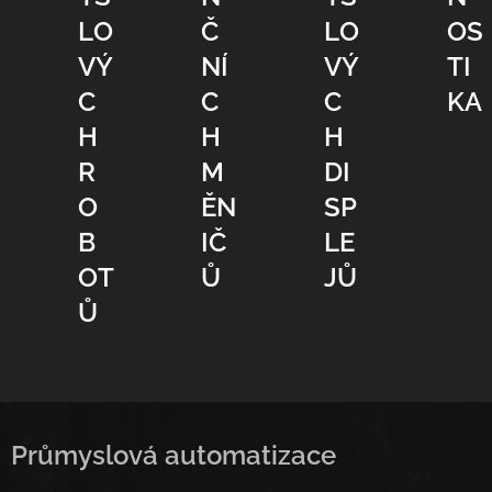
LO
Č
LO
OS
VÝ
NÍ
VÝ
TI
C
C
C
KA
H
H
H
R
M
DI
O
ĚN
SP
B
IČ
LE
OT
Ů
JŮ
Ů
Průmyslová automatizace