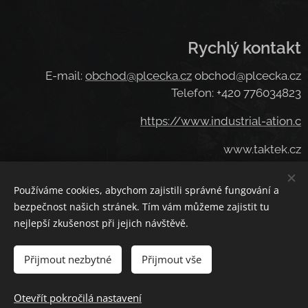
Rychlý kontakt
E-mail:
obchod@plcecka.cz
obchod@plcecka.cz
Telefon: +420 776034823
https://www.industrial-ation.c
www.taktek.cz
.takt
www
ek.cz
Používáme cookies, abychom zajistili správné fungování a
www.taktek.
bezpečnost našich stránek. Tím vám můžeme zajistit tu
nejlepší zkušenost při jejich návštěvě.
Přijmout nezbytné
Přijmout vše
Cookies
Jazyky
Otevřít pokročilá nastavení
Čeština
American English
Deutsch
Deutsch