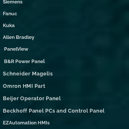
Siemens
Fanuc
Kuka
Allen Bradley
PanelView
l
B&R Power Pane
Schneider Magelis
Omron HMI Part
Beijer Operator Panel
Beckhoff Panel PCs and Control Panel
EZAutomation HMIs