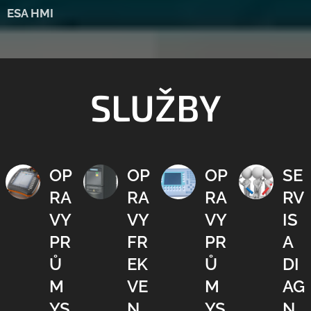
ESA HMI
SLUŽBY
OP
OP
OP
SE
RA
RA
RA
RV
VY
VY
VY
IS
PR
FR
PR
A
Ů
EK
Ů
DI
M
VE
M
AG
YS
N
YS
N