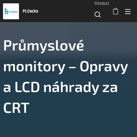
Hledat
PLCecka
Průmyslové
monitory – Opravy
a LCD náhrady za
CRT