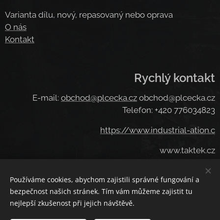
Varianta dílu, nový, repasovaný nebo oprava
O nás
Kontakt
Rychlý kontakt
E-mail:
obchod@plcecka.cz
obchod@plcecka.cz
Telefon: +420 776034823
https://www.industrial-ation.c
www.taktek.cz
.takt
www
ek.cz
Používáme cookies, abychom zajistili správné fungování a
www.taktek.
bezpečnost našich stránek. Tím vám můžeme zajistit tu
nejlepší zkušenost při jejich návštěvě.