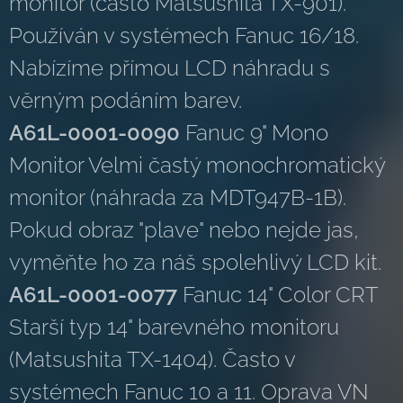
monitor (často Matsushita TX-901).
Používán v systémech Fanuc 16/18.
Nabízíme přímou LCD náhradu s
věrným podáním barev.
A61L-0001-0090
Fanuc 9" Mono
Monitor Velmi častý monochromatický
monitor (náhrada za MDT947B-1B).
Pokud obraz "plave" nebo nejde jas,
vyměňte ho za náš spolehlivý LCD kit.
A61L-0001-0077
Fanuc 14" Color CRT
Starší typ 14" barevného monitoru
(Matsushita TX-1404). Často v
systémech Fanuc 10 a 11. Oprava VN