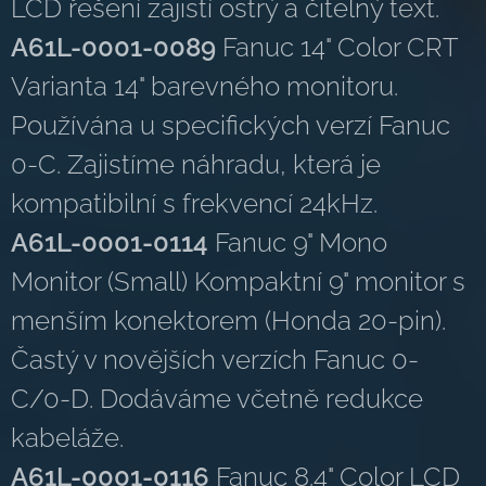
LCD řešení zajistí ostrý a čitelný text.
A61L-0001-0089
Fanuc 14" Color CRT
Varianta 14" barevného monitoru.
Používána u specifických verzí Fanuc
0-C. Zajistíme náhradu, která je
kompatibilní s frekvencí 24kHz.
A61L-0001-0114
Fanuc 9" Mono
Monitor (Small) Kompaktní 9" monitor s
menším konektorem (Honda 20-pin).
Častý v novějších verzích Fanuc 0-
C/0-D. Dodáváme včetně redukce
kabeláže.
A61L-0001-0116
Fanuc 8.4" Color LCD