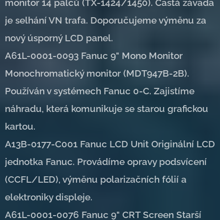
monitor 14 palců (TX-1424/1450). Častá závada
je selhání VN trafa. Doporučujeme výměnu za
nový úsporný LCD panel.
A61L-0001-0093 Fanuc 9" Mono Monitor
Monochromatický monitor (MDT947B-2B).
Používán v systémech Fanuc 0-C. Zajistíme
náhradu, která komunikuje se starou grafickou
kartou.
A13B-0177-C001 Fanuc LCD Unit Originální LCD
jednotka Fanuc. Provádíme opravy podsvícení
(CCFL/LED), výměnu polarizačních fólií a
elektroniky displeje.
A61L-0001-0076 Fanuc 9" CRT Screen Starší