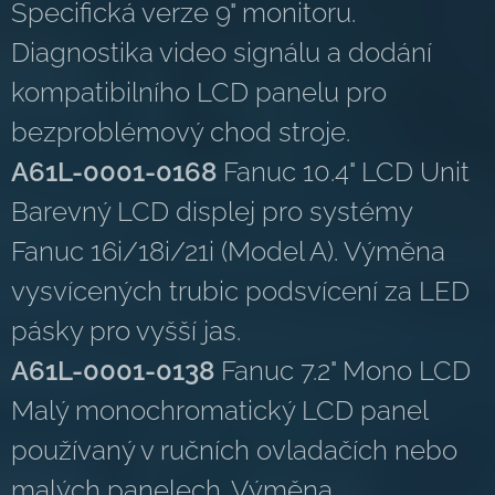
Specifická verze 9" monitoru.
Diagnostika video signálu a dodání
kompatibilního LCD panelu pro
bezproblémový chod stroje.
A61L-0001-0168
Fanuc 10.4" LCD Unit
Barevný LCD displej pro systémy
Fanuc 16i/18i/21i (Model A). Výměna
vysvícených trubic podsvícení za LED
pásky pro vyšší jas.
A61L-0001-0138
Fanuc 7.2" Mono LCD
Malý monochromatický LCD panel
používaný v ručních ovladačích nebo
malých panelech. Výměna