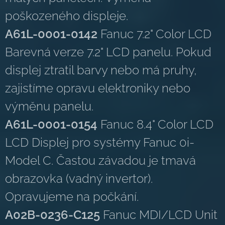
poškozeného displeje.
A61L-0001-0142
Fanuc 7.2" Color LCD
Barevná verze 7.2" LCD panelu. Pokud
displej ztratil barvy nebo má pruhy,
zajistíme opravu elektroniky nebo
výměnu panelu.
A61L-0001-0154
Fanuc 8.4" Color LCD
LCD Displej pro systémy Fanuc 0i-
Model C. Častou závadou je tmavá
obrazovka (vadný invertor).
Opravujeme na počkání.
A02B-0236-C125
Fanuc MDI/LCD Unit