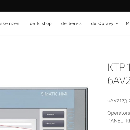
ské řízení
de-E-shop
de-Servis
de-Opravy
M
KTP 
6AV
6AV2123
Operátors
PANEL, 