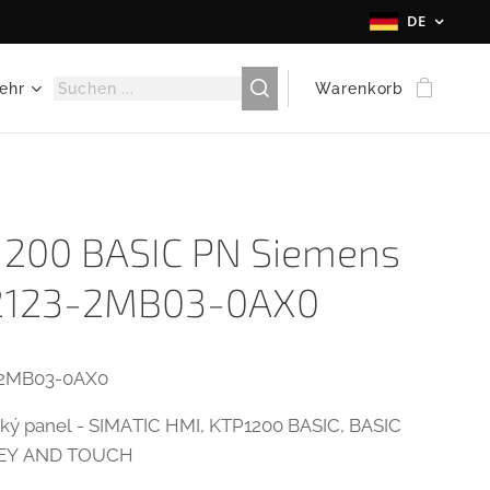
DE
ehr
Warenkorb
1200 BASIC PN Siemens
2123-2MB03-0AX0
-2MB03-0AX0
ký panel - SIMATIC HMI, KTP1200 BASIC, BASIC
KEY AND TOUCH