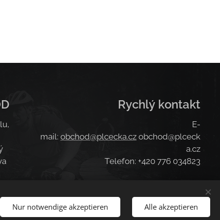
OD
Rychlý kontakt
lu,
E-
mail:
obchod@plcecka.cz
obchod@plceck
ý
a.cz
va
Telefon: +420 776 034823
Nur notwendige akzeptieren
Alle akzeptieren