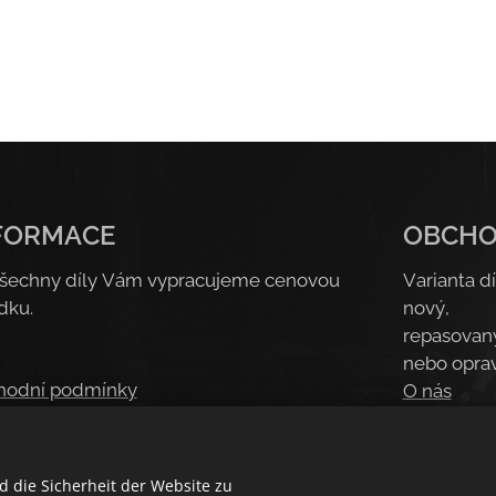
FORMACE
OBCH
šechny díly Vám vypracujeme cenovou
Varianta dí
dku.
nový,
repasovan
nebo opra
hodní podmínky
O nás
idla ochrany soukromí
Kontakt
 die Sicherheit der Website zu