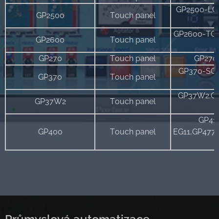
GP2500-LG
GP2500
Touch panel
GP2600-TC
GP2600
Touch panel
GP270
Touch panel
GP270
GP370-SC1
GP370
Touch panel
GP37W2.GP
GP37W2
Touch panel
GP410
GP400
Touch panel
EG11,GP477