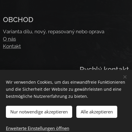
OBCHOD
Varianta dílu, nový, repasovaný nebo oprava
O nás
Kontakt
Rychlý kontakt
E-mail:
obchod@plcecka.cz
obchod@plcecka.cz
Wir verwenden Cookies, um das einwandfreie Funktionieren
Telefon: +420 776 034823
und die Sicherheit der Website zu gewährleisten und eine
bestmögliche Nutzererfahrung zu bieten.
Nur notwendige akzeptieren
Alle akzeptieren
Cookies
Sprachen
Erweiterte Einstellungen öffnen
Čeština
American English
Deutsch
Deutsch