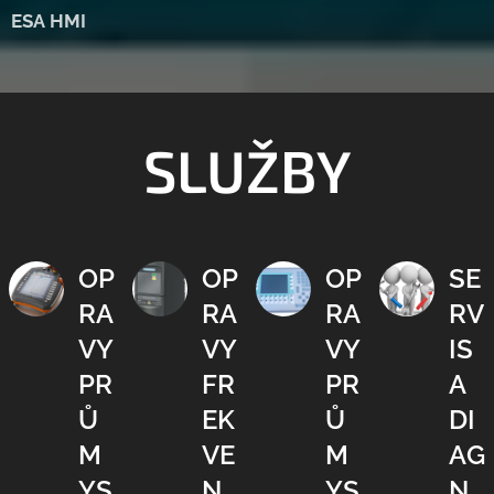
ESA HMI
SLUŽBY
OP
OP
OP
SE
RA
RA
RA
RV
VY
VY
VY
IS
PR
FR
PR
A
Ů
EK
Ů
DI
M
VE
M
AG
YS
N
YS
N