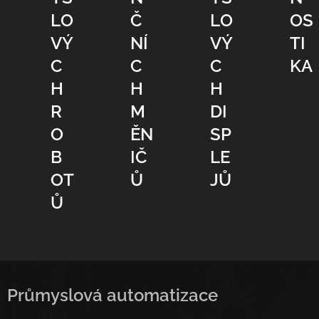
LO
Č
LO
OS
VÝ
NÍ
VÝ
TI
C
C
C
KA
H
H
H
R
M
DI
O
ĚN
SP
B
IČ
LE
OT
Ů
JŮ
Ů
Průmyslová automatizace