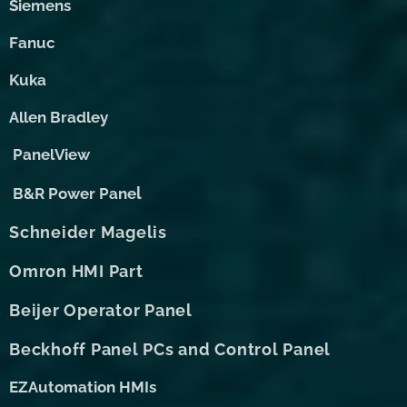
Siemens
Fanuc
Kuka
Allen Bradley
PanelView
l
B&R Power Pane
Schneider Magelis
Omron HMI Part
Beijer Operator Panel
Beckhoff Panel PCs and Control Panel
EZAutomation HMIs