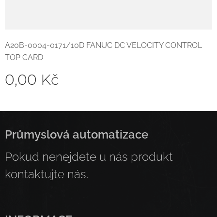
A20B-0004-0171/10D FANUC DC VELOCITY CONTROL
TOP CARD
0,00
Kč
Průmyslová automatizace
Pokud nenejdete u nás produkt
kontaktujte nás.