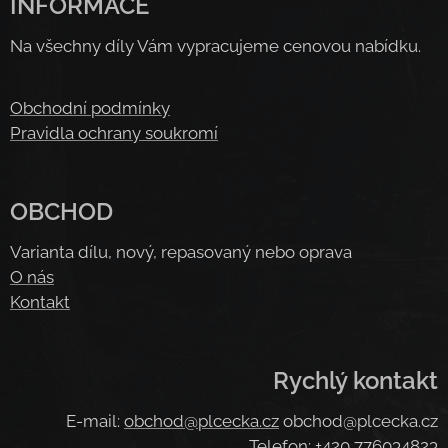
INFORMACE
Na všechny díly Vám vypracujeme cenovou nabídku.
Obchodní podmínky
Pravidla ochrany soukromí
OBCHOD
Varianta dílu, nový, repasovaný nebo oprava
O nás
Kontakt
Rychlý kontakt
E-mail:
obchod@plcecka.cz
obchod@plcecka.cz
Telefon: +420 776034823