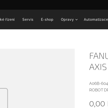
ké řízení
Servis
E-shop
Opravy
Automatizac
FANU
AXIS
A06B-604
ROBOT D
0,00