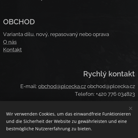
OBCHOD
Varianta dílu, nový, repasovaný nebo oprava
O nás
Kontakt
Rychlý kontakt
E-mail:
obchod@plcecka.cz
obchod@plcecka.cz
Telefon: +420 776 034823
Wir verwenden Cookies, um das einwandfreie Funktionieren
Cookies
und die Sicherheit der Website zu gewährleisten und eine
bestmögliche Nutzererfahrung zu bieten.
Sprachen