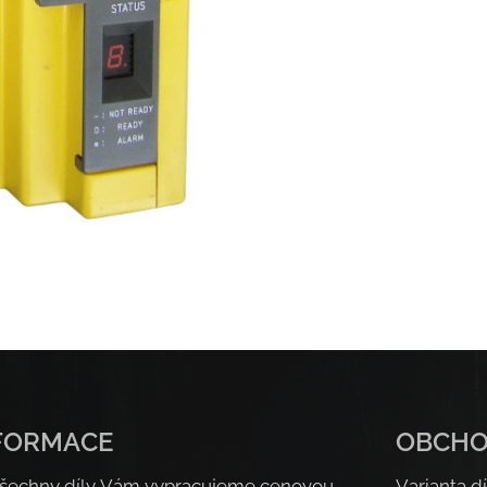
FORMACE
OBCH
šechny díly Vám vypracujeme cenovou
Varianta dí