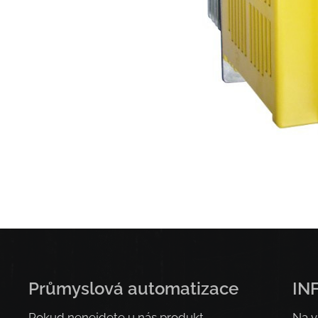
Průmyslová automatizace
IN
Pokud nenejdete u nás produkt
Na v