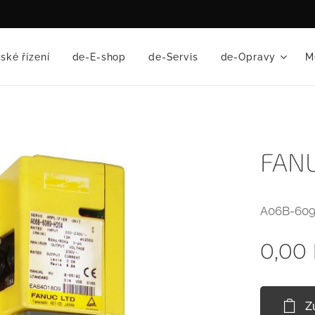
ské řízení
de-E-shop
de-Servis
de-Opravy
M
FANU
A06B-609
0,00
Z