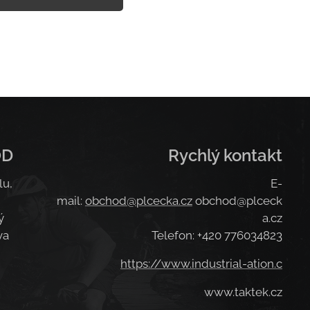
OD
Rychlý kontakt
lu,
E-
mail:
obchod@plcecka.cz
obchod@plceck
ý
a.cz
va
Telefon: +420 776034823
https://www.industrial-ation.c
www.taktek.cz