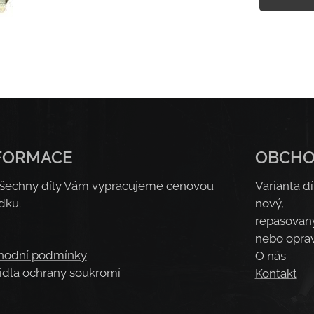
FORMACE
OBCH
šechny díly Vám vypracujeme cenovou
Varianta dí
dku.
nový,
repasovan
nebo opra
hodní podmínky
O nás
idla ochrany soukromí
Kontakt