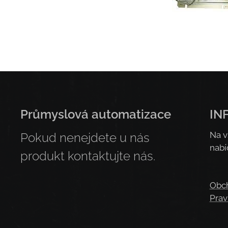
Průmyslová automatizace
IN
Na v
Pokud nenejdete u nás
nabí
produkt kontaktujte nás.
Obc
Prav