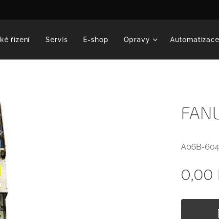
ké řízení
Servis
E-shop
Opravy
Automatizac
FANU
A06B-604
0,00