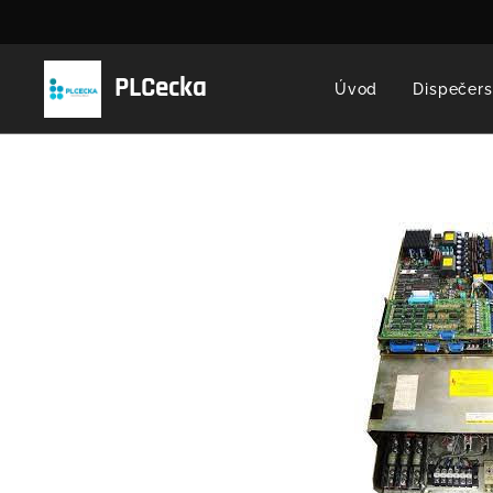
PLCecka
Úvod
Dispečers