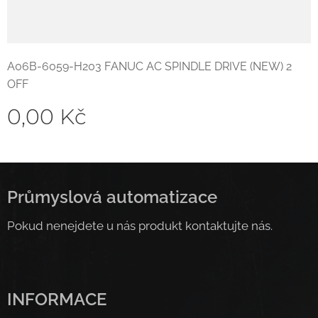
A06B-6059-H203 FANUC AC SPINDLE DRIVE (NEW) 2
OFF
0,00
Kč
Průmyslová automatizace
Pokud nenejdete u nás produkt kontaktujte nás.
INFORMACE