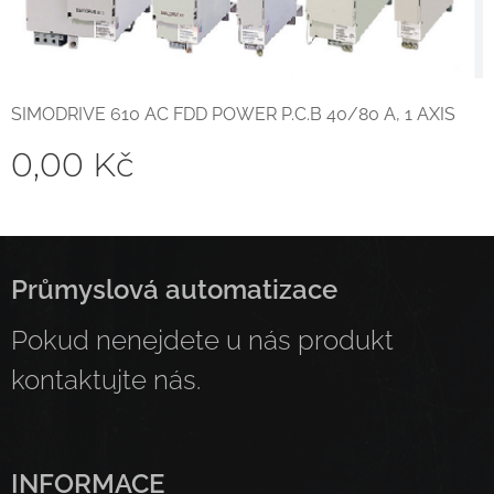
SIMODRIVE 610 AC FDD POWER P.C.B 40/80 A, 1 AXIS
0,00
Kč
Průmyslová automatizace
Pokud nenejdete u nás produkt
kontaktujte nás.
INFORMACE