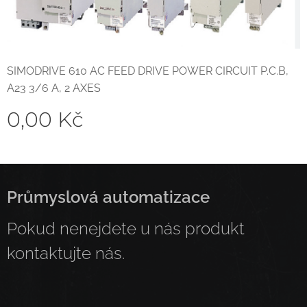
SIMODRIVE 610 AC FEED DRIVE POWER CIRCUIT P.C.B,
A23 3/6 A, 2 AXES
0,00
Kč
Průmyslová automatizace
Pokud nenejdete u nás produkt
kontaktujte nás.