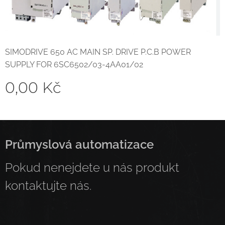
SIMODRIVE 650 AC MAIN SP. DRIVE P.C.B POWER
SUPPLY FOR 6SC6502/03-4AA01/02
0,00
Kč
Průmyslová automatizace
Pokud nenejdete u nás produkt
kontaktujte nás.