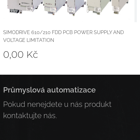
SIMODRIVE 610/210 FDD PCB POWER SUPPLY AND
VOLTAGE LIMITATION
0,00
Kč
Průmyslová automatizace
Pokud nenejdete u nás produkt
kontaktujte nás.