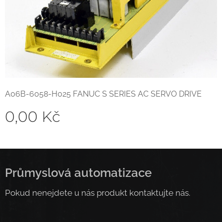
A06B-6058-H025 FANUC S SERIES AC SERVO DRIVE
0,00
Kč
Průmyslová automatizace
Pokud nenejdete u nás produkt kontaktujte nás.