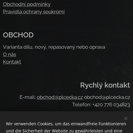
Obchodní podmínky
Pravidla ochrany soukromí
OBCHOD
Varianta dílu, nový, repasovaný nebo oprava
O nás
Kontakt
Rychlý kontakt
E-mail:
obchod@plcecka.cz
obchod@plcecka.cz
Telefon: +420 776 034823
Wir verwenden Cookies, um das einwandfreie Funktionieren
Cookies
und die Sicherheit der Website zu gewährleisten und eine