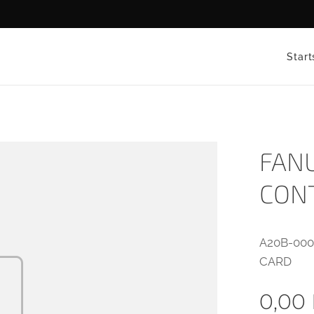
Start
FANU
CON
A20B-00
CARD
0,00