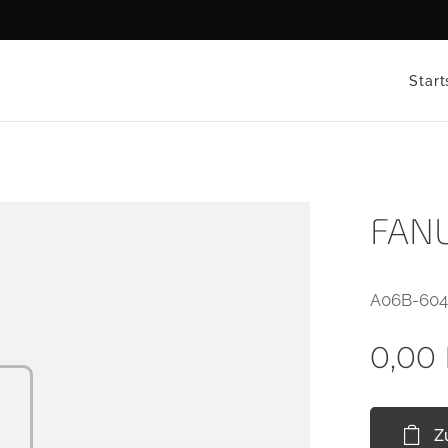
Start
FANU
A06B-60
0,00
Z