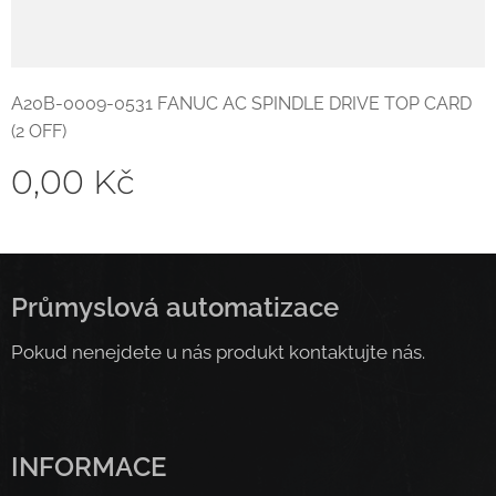
A20B-0009-0531 FANUC AC SPINDLE DRIVE TOP CARD
(2 OFF)
0,00
Kč
Průmyslová automatizace
Pokud nenejdete u nás produkt kontaktujte nás.
INFORMACE