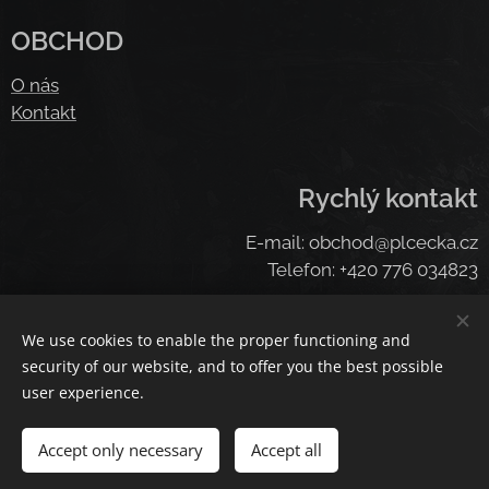
OBCHOD
O nás
Kontakt
Rychlý kontakt
E-mail: obchod@plcecka.cz
Telefon: +420 776 034823
We use cookies to enable the proper functioning and
Cookies
security of our website, and to offer you the best possible
user experience.
Languages
Čeština
American English
Deutsch
Deutsch
Accept only necessary
Accept all