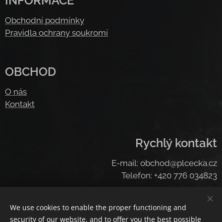
INFORMACE
Obchodní podmínky
Pravidla ochrany soukromí
OBCHOD
O nás
Kontakt
Rychlý kontakt
E-mail: obchod@plcecka.cz
Telefon: +420 776 034823
We use cookies to enable the proper functioning and
Cookies
security of our website, and to offer you the best possible