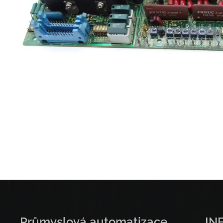
Průmyslová automatizace
IN