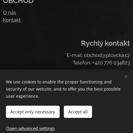
OBCHOD
O nás
Kontakt
Rychlý kontakt
E-mail: obchod@plcecka.cz
Telefon: +420 776 034823
We use cookies to enable the proper functioning and
Cookies
security of our website, and to offer you the best possible
user experience.
Languages
Čeština
American English
Deutsch
Deutsch
Accept only necessary
Accept all
Add to cart
Open advanced settings