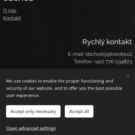
O nás
Kontakt
Rychlý kontakt
E-mail: obchod@plcecka.cz
Telefon: +420 776 034823
We use cookies to enable the proper functioning and
Cookies
security of our website, and to offer you the best possible
user experience.
Languages
Čeština
American English
Deutsch
Deutsch
Accept only necessary
Accept all
Add to cart
Open advanced settings