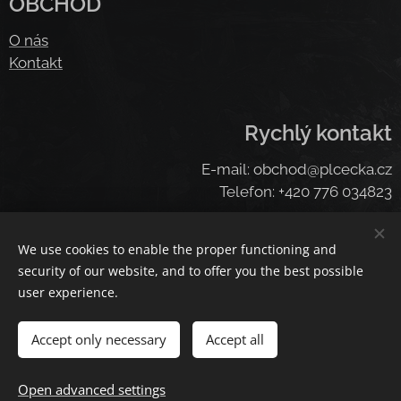
OBCHOD
O nás
Kontakt
Rychlý kontakt
E-mail: obchod@plcecka.cz
Telefon: +420 776 034823
We use cookies to enable the proper functioning and
Cookies
security of our website, and to offer you the best possible
user experience.
Languages
Čeština
American English
Deutsch
Deutsch
Accept only necessary
Accept all
Add to cart
Open advanced settings