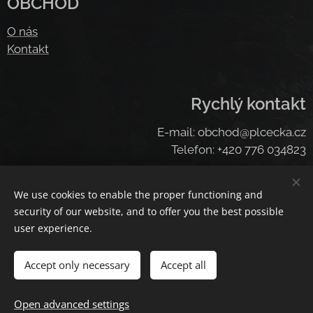
OBCHOD
O nás
Kontakt
Rychlý kontakt
E-mail: obchod@plcecka.cz
Telefon: +420 776 034823
We use cookies to enable the proper functioning and
Cookies
security of our website, and to offer you the best possible
user experience.
Languages
Čeština
American English
Deutsch
Deutsch
Accept only necessary
Accept all
Add to cart
Open advanced settings