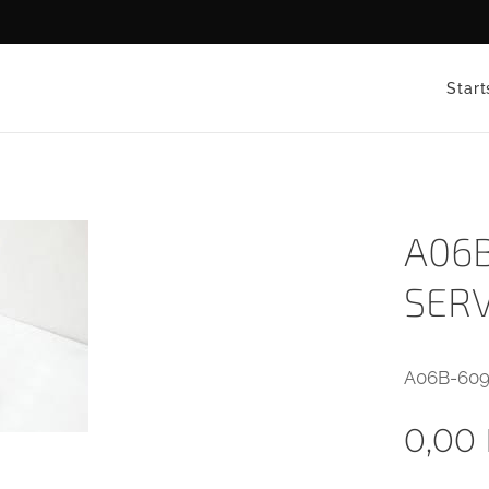
Start
A06
SERV
A06B-609
0,00