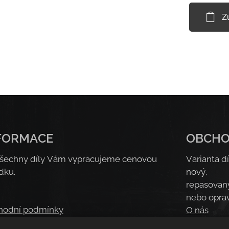
Z
FORMACE
OBCH
šechny díly Vám vypracujeme cenovou
Varianta dí
dku.
nový,
repasovan
nebo opra
hodní podmínky
O nás
idla ochrany soukromí
Kontakt