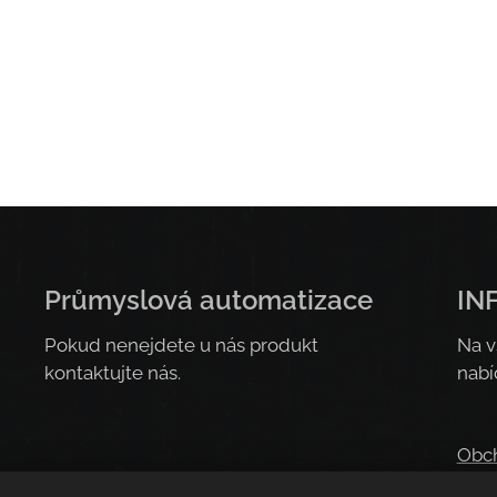
Průmyslová automatizace
IN
Pokud nenejdete u nás produkt
Na v
kontaktujte nás.
nabí
Obc
Prav