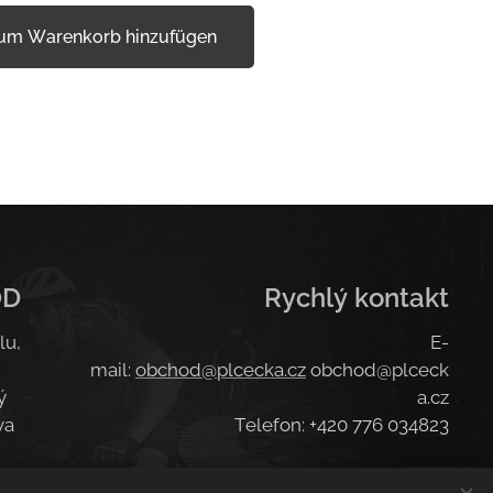
um Warenkorb hinzufügen
OD
Rychlý kontakt
lu,
E-
mail:
obchod@plcecka.cz
obchod@plceck
ý
a.cz
va
Telefon: +420 776 034823