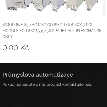
SIMODRIVE 650 AC MSD CLOSED-LOOP CONTROL
MODULE FOR 6SC6535/56 SPARE PART IN EXCHANGE
ONLY
0,00
Kč
Průmyslová automatizace
Pokud nenejdete u nás produkt kontaktujte nás.